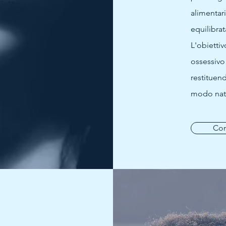
alimentar
equilibrat
L'obiettiv
ossessivo 
restituend
modo natu
Con