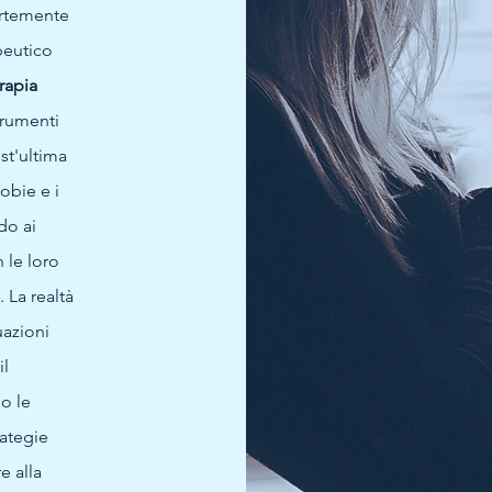
ortemente
apeutico
rapia
trumenti
st'ultima
fobie e i
do ai
 le loro
 La realtà
uazioni
il
io le
rategie
e alla