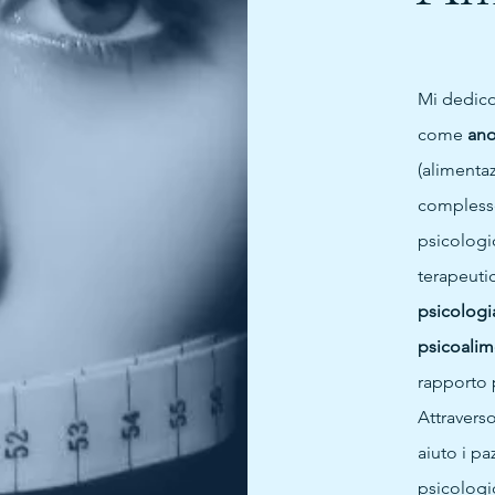
Mi dedico 
come
ano
(alimentaz
complesse
psicologic
terapeuti
psicologi
psicoalim
rapporto 
Attravers
aiuto i pa
psicologi