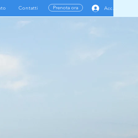
Prenota ora
nto
Contatti
Accedi