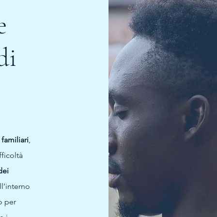
e
di
e
familiari
,
ficoltà
dei
ll’interno
o per