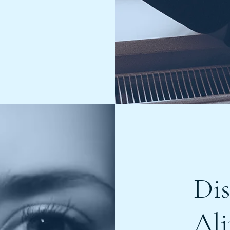
Dis
Ali